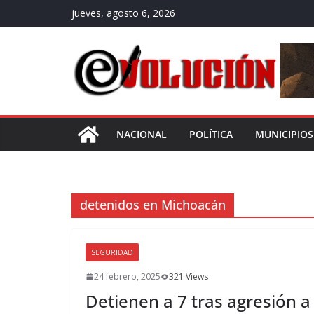
Saltar
jueves, agosto 6, 2026
al
contenido
NACIONAL
POLÍTICA
MUNICIPIOS
detenidos en Michoacán
SEGURIDAD
24 febrero, 2025
321 Views
Detienen a 7 tras agresión a