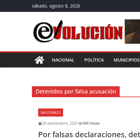
Saltar
sábado, agosto 8, 2026
al
contenido
NACIONAL
POLÍTICA
MUNICIPIOS
Detenidos por falsa acusación
NACIONALES
29 septiembre, 2021
496 Views
Por falsas declaraciones, de