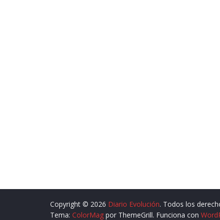
Copyright © 2026
Diario Evolución
. Todos los derech
Tema:
ColorMag
por ThemeGrill. Funciona con
Word