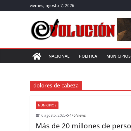
Saltar
viernes, agosto 7, 2026
al
contenido
NACIONAL
POLÍTICA
MUNICIPIOS
dolores de cabeza
MUNICIPIOS
16 agosto, 2025
476 Views
Más de 20 millones de pers