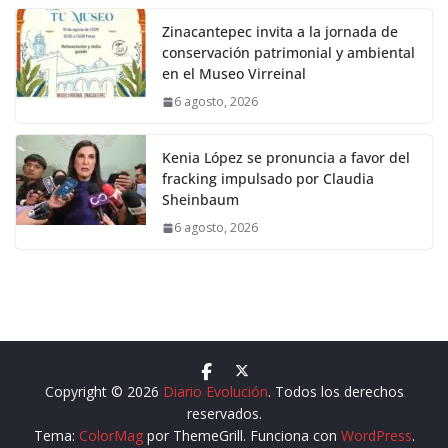
Zinacantepec invita a la jornada de
conservación patrimonial y ambiental
en el Museo Virreinal
6 agosto, 2026
Kenia López se pronuncia a favor del
fracking impulsado por Claudia
Sheinbaum
6 agosto, 2026
Copyright © 2026
Diario Evolución
. Todos los derechos
reservados.
Tema:
ColorMag
por ThemeGrill. Funciona con
WordPress
.