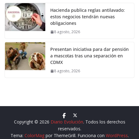
Hacienda publica reglas antilavado:
estos negocios tendrán nuevas
obligaciones
8 agosto, 2026
Presentan iniciativa para dar pensión
a mascotas tras una separación en
CDMX
8 agosto, 2026
Copyright © 2026
Diario Evolución
. Todos los derechos
reservados.
Tema:
ColorMag
por ThemeGrill. Funciona con
WordPress
.