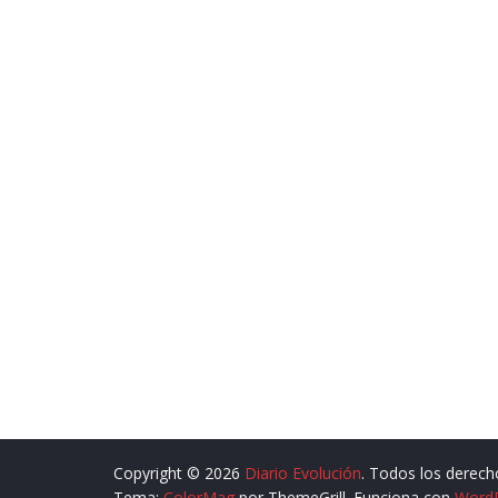
Copyright © 2026
Diario Evolución
. Todos los derech
Tema:
ColorMag
por ThemeGrill. Funciona con
Word