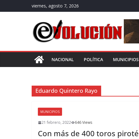
Saltar
viernes, agosto 7, 2026
al
contenido
NACIONAL
POLÍTICA
MUNICIPIOS
Eduardo Quintero Rayo
MUNICIPIOS
21 febrero, 2022
646 Views
Con más de 400 toros piroté