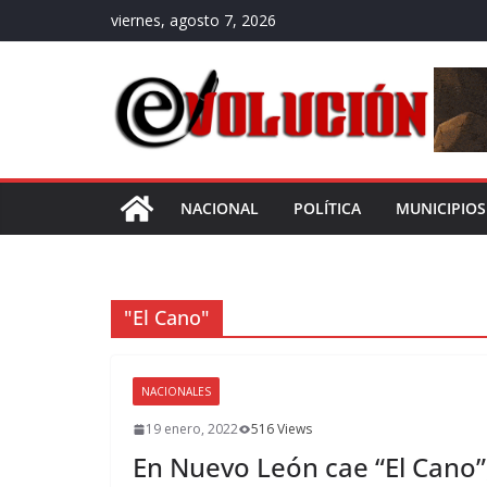
Saltar
viernes, agosto 7, 2026
al
contenido
NACIONAL
POLÍTICA
MUNICIPIOS
"El Cano"
NACIONALES
19 enero, 2022
516 Views
En Nuevo León cae “El Cano”,