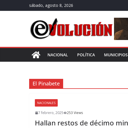
Saltar
sábado, agosto 8, 2026
al
contenido
NACIONAL
POLÍTICA
MUNICIPIOS
El Pinabete
NACIONALES
7 febrero, 2025
253 Views
Hallan restos de décimo min