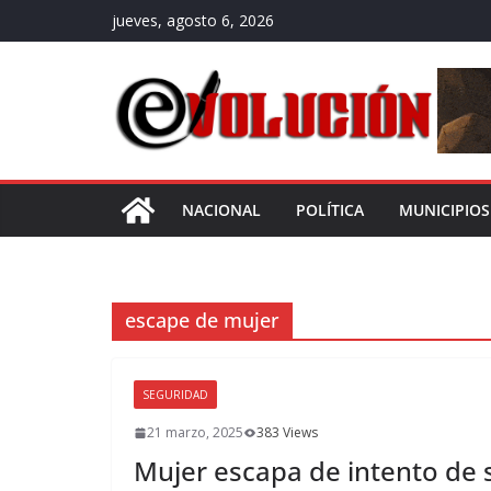
Saltar
jueves, agosto 6, 2026
al
contenido
NACIONAL
POLÍTICA
MUNICIPIOS
escape de mujer
SEGURIDAD
21 marzo, 2025
383 Views
Mujer escapa de intento de