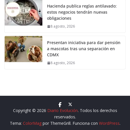
Hacienda publica reglas antilavado:
estos negocios tendrán nuevas
obligaciones
8 agosto, 2026
Presentan iniciativa para dar pensión
a mascotas tras una separación en
CDMX
8 agosto, 2026
Copyright © 2026
Diario Evolución
. Todos los derechos
reservados.
Tema:
ColorMag
por ThemeGrill. Funciona con
WordPress
.