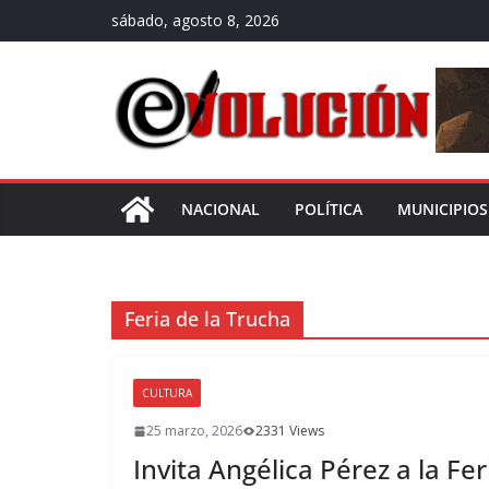
Saltar
sábado, agosto 8, 2026
al
contenido
NACIONAL
POLÍTICA
MUNICIPIOS
Feria de la Trucha
CULTURA
25 marzo, 2026
2331 Views
Invita Angélica Pérez a la F