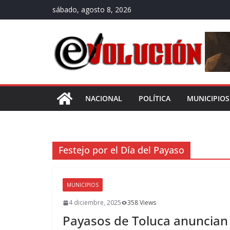
Saltar
sábado, agosto 8, 2026
al
contenido
NACIONAL
POLÍTICA
MUNICIPIOS
Festejo por el Día del Payaso
MUNICIPIOS
4 diciembre, 2025
358 Views
Payasos de Toluca anuncian 