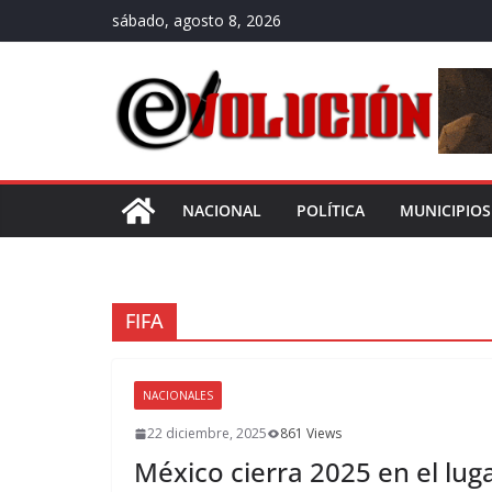
Saltar
sábado, agosto 8, 2026
al
contenido
NACIONAL
POLÍTICA
MUNICIPIOS
FIFA
NACIONALES
22 diciembre, 2025
861 Views
México cierra 2025 en el lug