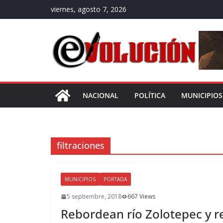
Saltar
viernes, agosto 7, 2026
al
contenido
NACIONAL
POLÍTICA
MUNICIPIOS
filtraciones
MUNICIPIOS
PORTADA
5 septiembre, 2018
667 Views
Rebordean río Zolotepec y 