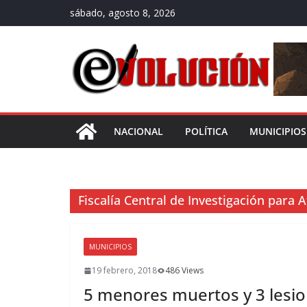
Saltar
sábado, agosto 8, 2026
al
contenido
NACIONAL
POLÍTICA
MUNICIPIOS
Fiscalía Central de Investigación para
MUNICIPIOS
19 febrero, 2018
486 Views
5 menores muertos y 3 lesio