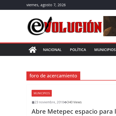
Saltar
viernes, agosto 7, 2026
al
contenido
NACIONAL
POLÍTICA
MUNICIPIOS
foro de acercamiento
MUNICIPIOS
23 noviembre, 2018
340 Views
Abre Metepec espacio para la