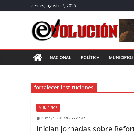
Saltar
viernes, agosto 7, 2026
al
contenido
NACIONAL
POLÍTICA
MUNICIPIOS
fortalecer instituciones
MUNICIPIOS
31 mayo, 2018
288 Views
Inician jornadas sobre Ref