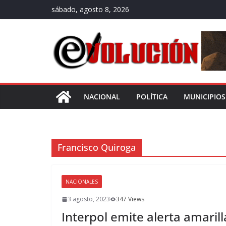
Saltar
sábado, agosto 8, 2026
al
contenido
NACIONAL
POLÍTICA
MUNICIPIOS
Francisco Quiroga
NACIONALES
3 agosto, 2023
347 Views
Interpol emite alerta amaril