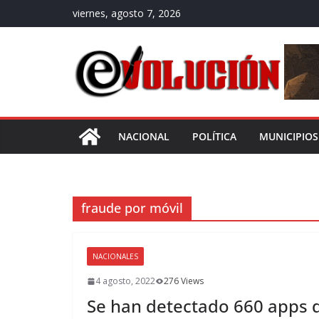
Saltar
viernes, agosto 7, 2026
al
contenido
NACIONAL
POLÍTICA
MUNICIPIOS
fraude por móvil
NACIONALES
4 agosto, 2022
276 Views
Se han detectado 660 apps d