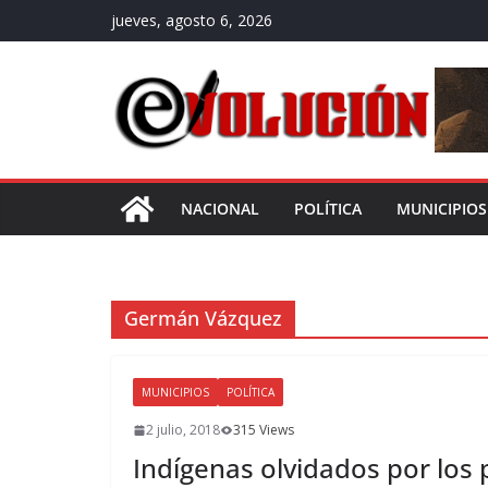
Saltar
jueves, agosto 6, 2026
al
contenido
NACIONAL
POLÍTICA
MUNICIPIOS
Germán Vázquez
MUNICIPIOS
POLÍTICA
2 julio, 2018
315 Views
Indígenas olvidados por los p