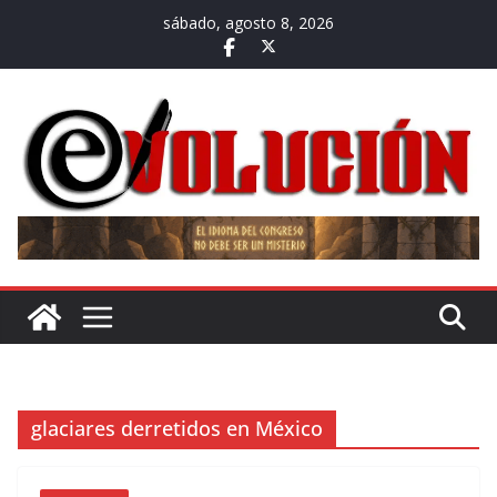
Saltar
sábado, agosto 8, 2026
al
contenido
glaciares derretidos en México