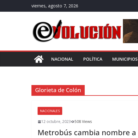
Saltar
viernes, agosto 7, 2026
al
contenido
NACIONAL
POLÍTICA
MUNICIPIOS
Glorieta de Colón
NACIONALES
12 octubre, 2023
508 Views
Metrobús cambia nombre a e