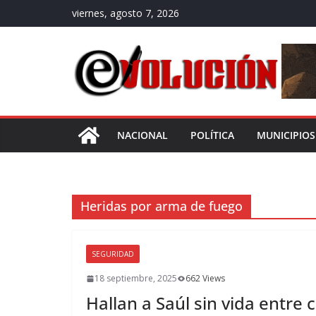
Saltar
viernes, agosto 7, 2026
al
contenido
NACIONAL
POLÍTICA
MUNICIPIOS
Heridas por arma de fuego
SEGURIDAD
18 septiembre, 2025
662 Views
Hallan a Saúl sin vida entr