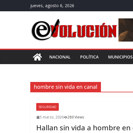
Saltar
jueves, agosto 6, 2026
al
contenido
NACIONAL
POLÍTICA
MUNICIPIOS
hombre sin vida en canal
SEGURIDAD
5 marzo, 2026
289 Views
Hallan sin vida a hombre en