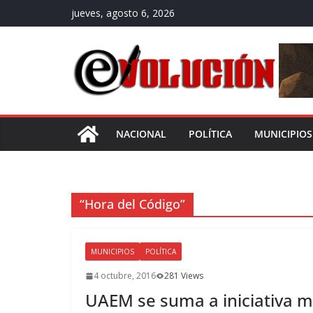
Saltar
jueves, agosto 6, 2026
al
contenido
NACIONAL
POLÍTICA
MUNICIPIOS
“Hora del Código”
MUNICIPIOS
POLÍTICA
4 octubre, 2016
281 Views
UAEM se suma a iniciativa m