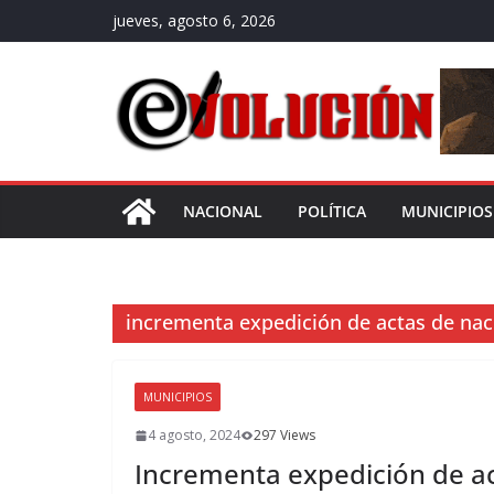
Saltar
jueves, agosto 6, 2026
al
contenido
NACIONAL
POLÍTICA
MUNICIPIOS
incrementa expedición de actas de na
MUNICIPIOS
4 agosto, 2024
297 Views
Incrementa expedición de ac