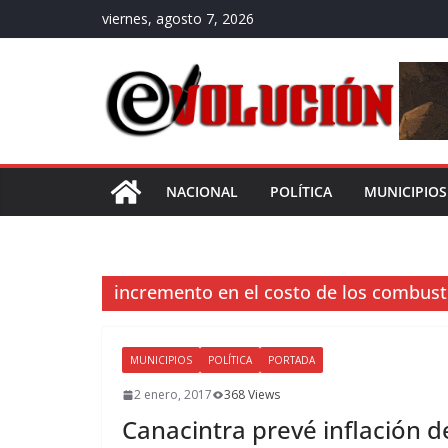
Saltar
viernes, agosto 7, 2026
al
contenido
NACIONAL
POLÍTICA
MUNICIPIOS
incremento en el costo de los combust
MUNICIPIOS
POLÍTICA
PORTADA
2 enero, 2017
368 Views
Canacintra prevé inflación d