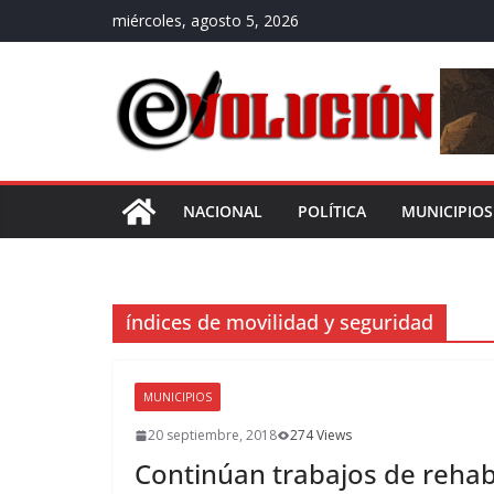
Saltar
miércoles, agosto 5, 2026
al
contenido
NACIONAL
POLÍTICA
MUNICIPIOS
índices de movilidad y seguridad
MUNICIPIOS
20 septiembre, 2018
274 Views
Continúan trabajos de rehabi