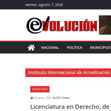
Saltar
viernes, agosto 7, 2026
al
contenido
NACIONAL
POLÍTICA
MUNICIPIOS
Instituto Internacional de Acreditación
MUNICIPIOS
22 junio, 2017
303 Views
Licenciatura en Derecho, de 