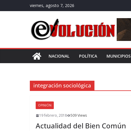
Saltar
viernes, agosto 7, 2026
al
contenido
NACIONAL
POLÍTICA
MUNICIPIOS
integración sociológica
OPINIÓN
19 febrero, 2018
509 Views
Actualidad del Bien Común