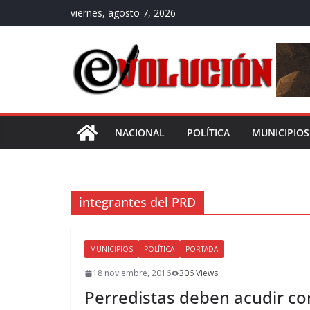
Saltar
viernes, agosto 7, 2026
al
contenido
NACIONAL
POLÍTICA
MUNICIPIOS
integrantes del PRD
MUNICIPIOS
POLÍTICA
PORTADA
18 noviembre, 2016
306 Views
Perredistas deben acudir con