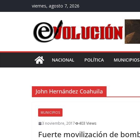
Saltar
viernes, agosto 7, 2026
al
contenido
NACIONAL
POLÍTICA
MUNICIPIOS
John Hernández Coahuila
MUNICIPIOS
3 noviembre, 2017
403 Views
Fuerte movilización de bom