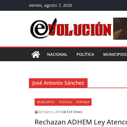
Saltar
viernes, agosto 7, 2026
al
contenido
NACIONAL
POLÍTICA
MUNICIPIOS
José Antonio Sánchez
MUNICIPIOS
POLÍTICA
PORTADA
30 marzo, 2016
334 Views
Rechazan ADHEM Ley Atenco