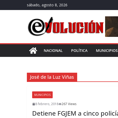
Saltar
sábado, agosto 8, 2026
al
contenido
NACIONAL
POLÍTICA
MUNICIPIOS
José de la Luz Viñas
MUNICIPIOS
8 febrero, 2018
267 Views
Detiene FGJEM a cinco policí