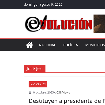
Saltar
domingo, agosto 9, 2026
al
contenido
NACIONAL
POLÍTICA
MUNICIPIOS
José Jeri
NACIONALES
10 octubre, 2025
538 Views
Destituyen a presidenta de Pe