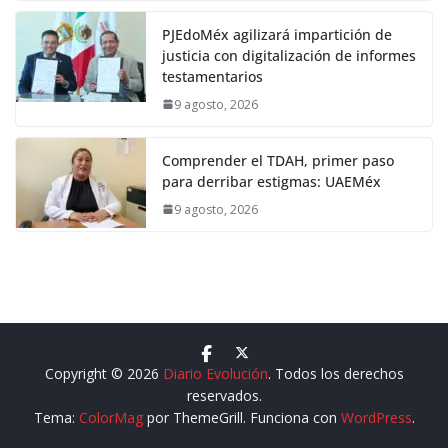
PJEdoMéx agilizará impartición de
justicia con digitalización de informes
testamentarios
9 agosto, 2026
Comprender el TDAH, primer paso
para derribar estigmas: UAEMéx
9 agosto, 2026
Copyright © 2026
Diario Evolución
. Todos los derechos
reservados.
Tema:
ColorMag
por ThemeGrill. Funciona con
WordPress
.