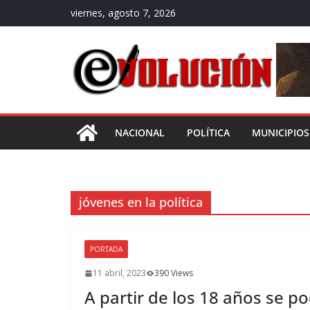
Saltar
viernes, agosto 7, 2026
al
contenido
NACIONAL
POLÍTICA
MUNICIPIOS
jóvenes en la política
PORTADA
11 abril, 2023
390 Views
A partir de los 18 años se p