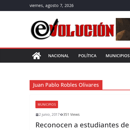
Saltar
viernes, agosto 7, 2026
al
contenido
NACIONAL
POLÍTICA
MUNICIPIOS
Juan Pablo Robles Olivares
MUNICIPIOS
2 junio, 2017
351 Views
Reconocen a estudiantes d