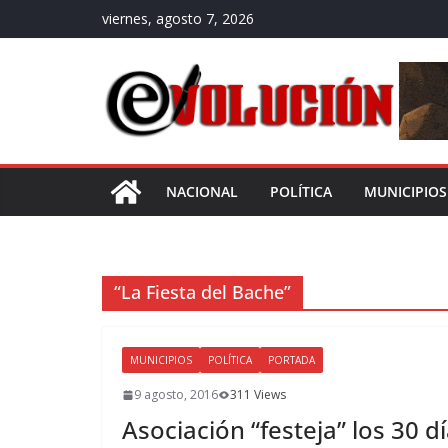
Saltar
viernes, agosto 7, 2026
al
contenido
NACIONAL
POLÍTICA
MUNICIPIOS
“La Fiesta del Bache”
MUNICIPIOS
POLÍTICA
PORTADA
9 agosto, 2016
311 Views
Asociación “festeja” los 30 