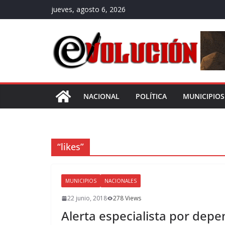
Saltar
jueves, agosto 6, 2026
al
contenido
NACIONAL
POLÍTICA
MUNICIPIOS
“likes”
MUNICIPIOS
NACIONALES
22 junio, 2018
278 Views
Alerta especialista por depe