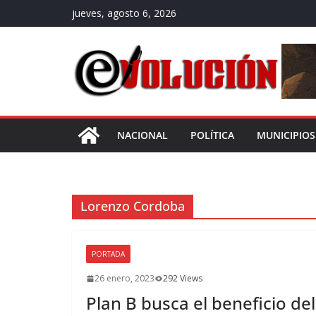
Saltar
jueves, agosto 6, 2026
al
contenido
NACIONAL
POLÍTICA
MUNICIPIOS
Lorenzo Cordoba
PORTADA
26 enero, 2023
292 Views
Plan B busca el beneficio del