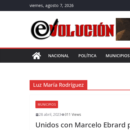
Saltar
viernes, agosto 7, 2026
al
contenido
NACIONAL
POLÍTICA
MUNICIPIOS
Luz María Rodríguez
MUNICIPIOS
28 abril, 2023
311 Views
Unidos con Marcelo Ebrard p