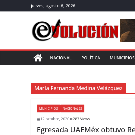
Saltar
jueves, agosto 6, 2026
al
contenido
NACIONAL
POLÍTICA
MUNICIPIOS
María Fernanda Medina Velázquez
MUNICIPIOS
NACIONALES
12 octubre, 2020
283 Views
Egresada UAEMéx obtuvo Re