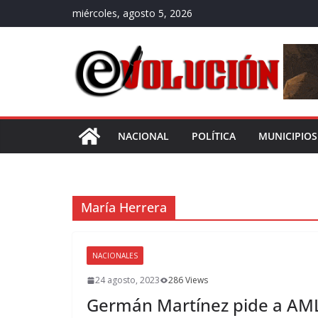
Saltar
miércoles, agosto 5, 2026
al
contenido
NACIONAL
POLÍTICA
MUNICIPIOS
María Herrera
NACIONALES
24 agosto, 2023
286 Views
Germán Martínez pide a AM