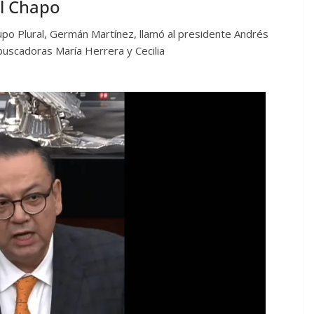
l Chapo
upo Plural, Germán Martínez, llamó al presidente Andrés
uscadoras María Herrera y Cecilia