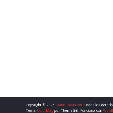
Copyright © 2026
Diario Evolución
. Todos los derech
Tema:
ColorMag
por ThemeGrill. Funciona con
Word