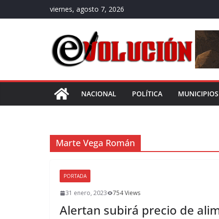
Saltar
viernes, agosto 7, 2026
al
contenido
NACIONAL
POLÍTICA
MUNICIPIOS
Marte Vega Román
PORTADA
31 enero, 2023
754 Views
Alertan subirá precio de al