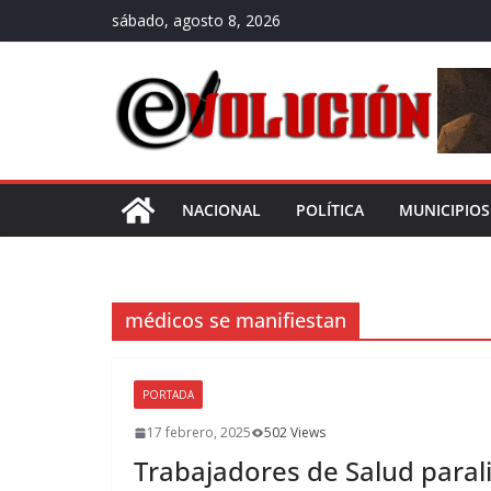
Saltar
sábado, agosto 8, 2026
al
contenido
NACIONAL
POLÍTICA
MUNICIPIOS
médicos se manifiestan
PORTADA
17 febrero, 2025
502 Views
Trabajadores de Salud parali