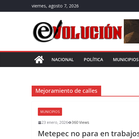
Saltar
viernes, agosto 7, 2026
al
contenido
NACIONAL
POLÍTICA
MUNICIPIOS
Mejoramiento de calles
MUNICIPIOS
23 enero, 2026
360 Views
Metepec no para en trabajos