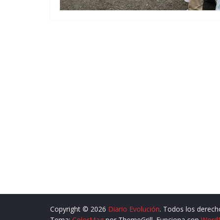
Copyright © 2026
Diario Evolución
. Todos los derech
Tema:
ColorMag
por ThemeGrill. Funciona con
Word