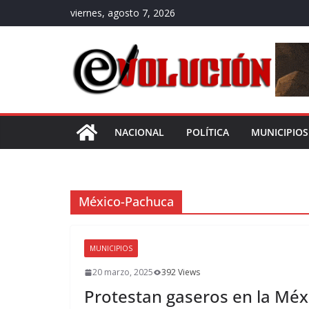
Saltar
viernes, agosto 7, 2026
al
contenido
NACIONAL
POLÍTICA
MUNICIPIOS
México-Pachuca
MUNICIPIOS
20 marzo, 2025
392 Views
Protestan gaseros en la Méx