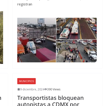
registran
MUNICIPIOS
9 diciembre, 2024
390 Views
n
Transportistas bloquean
autopistas a CDMX por