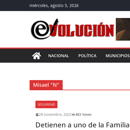
Saltar
miércoles, agosto 5, 2026
al
contenido
NACIONAL
POLÍTICA
MUNICIPIOS
Misael "N"
SEGURIDAD
28 noviembre, 2022
483 Views
Detienen a uno de la Famil