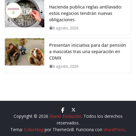
Hacienda publica reglas antilavado:
estos negocios tendrán nuevas
obligaciones
8 agosto, 2026
Presentan iniciativa para dar pensión
a mascotas tras una separación en
CDMX
8 agosto, 2026
Copyright © 2026
Diario Evolución
. Todos los derechos
reservados.
Tema:
ColorMag
por ThemeGrill. Funciona con
WordPress
.